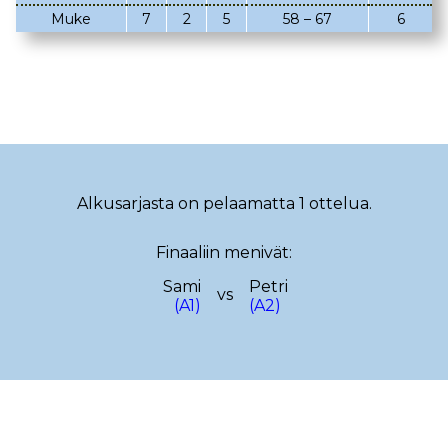
Muke
7
2
5
58 – 67
6
02.03.2023
08.02.2023
05.02.2023
02.02.2023
22.01.2023
18.01.2023
22.12.2022
14.12.2022
13.12.2022
12.12.2022
Alkusarjasta on pelaamatta 1 ottelua.
17.11.2022
13.11.2022
Finaaliin menivät:
29.10.2022
19.10.2022
Sami
Petri
08.10.2022
29.09.2022
vs
(A1)
(A2)
25.09.2022
15.09.2022
10.09.2022
08.09.2022
28.08.2022
23.08.2022
18.08.2022
08.08.2022