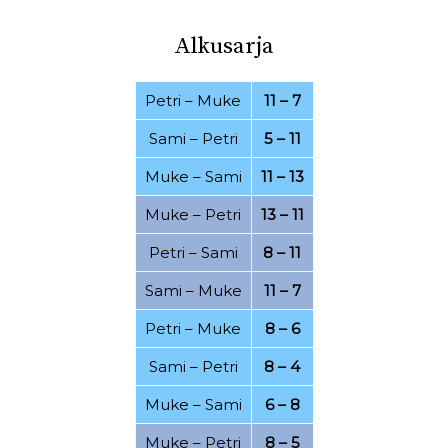
03.08.2022
30.07.2022
Alkusarja
26.07.2022
21.07.2022
Petri
–
Muke
11 – 7
20.07.2022
16.07.2022
Sami
–
Petri
5 – 11
07.07.2022
06.07.2022
Muke
–
Sami
11 – 13
01.07.2022
20.06.2022
Muke
–
Petri
13 – 11
15.06.2022
25.04.2022
19.04.2022
Petri
–
Sami
8 – 11
11.04.2022
07.03.2022
28.02.2022
Sami
–
Muke
11 – 7
24.02.2022
21.02.2022
Petri
–
Muke
8 – 6
15.02.2022
08.02.2022
Sami
–
Petri
8 – 4
06.02.2022
17.01.2022
Muke
–
Sami
6 – 8
15.01.2022
12.12.2021
Muke
–
Petri
8 – 5