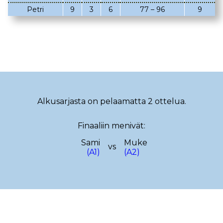
Petri
9
3
6
77 – 96
9
02.03.2023
08.02.2023
05.02.2023
02.02.2023
22.01.2023
18.01.2023
22.12.2022
14.12.2022
13.12.2022
12.12.2022
Alkusarjasta on pelaamatta 2 ottelua.
17.11.2022
13.11.2022
Finaaliin menivät:
29.10.2022
19.10.2022
Sami
Muke
08.10.2022
29.09.2022
vs
(A1)
(A2)
25.09.2022
15.09.2022
10.09.2022
08.09.2022
28.08.2022
23.08.2022
18.08.2022
08.08.2022