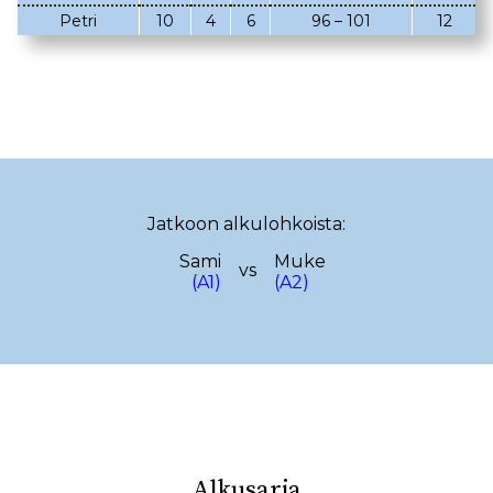
Petri
10
4
6
96 – 101
12
02.03.2023
08.02.2023
05.02.2023
02.02.2023
22.01.2023
18.01.2023
22.12.2022
14.12.2022
13.12.2022
12.12.2022
Jatkoon alkulohkoista:
17.11.2022
13.11.2022
Sami
Muke
vs
29.10.2022
(A1)
(A2)
19.10.2022
08.10.2022
29.09.2022
25.09.2022
15.09.2022
10.09.2022
08.09.2022
28.08.2022
23.08.2022
Alkusarja
18.08.2022
08.08.2022