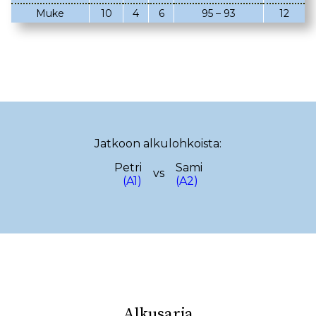
Muke
10
4
6
95 – 93
12
02.03.2023
08.02.2023
05.02.2023
02.02.2023
22.01.2023
18.01.2023
22.12.2022
14.12.2022
13.12.2022
12.12.2022
Jatkoon alkulohkoista:
17.11.2022
13.11.2022
Petri
Sami
vs
29.10.2022
(A1)
(A2)
19.10.2022
08.10.2022
29.09.2022
25.09.2022
15.09.2022
10.09.2022
08.09.2022
28.08.2022
23.08.2022
Alkusarja
18.08.2022
08.08.2022