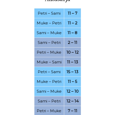
03.08.2022
30.07.2022
Petri
–
Sami
11 – 7
26.07.2022
21.07.2022
Muke
–
Petri
11 – 2
20.07.2022
16.07.2022
Sami
–
Muke
11 – 8
07.07.2022
06.07.2022
Sami
–
Petri
2 – 11
01.07.2022
20.06.2022
Petri
–
Muke
10 – 12
15.06.2022
25.04.2022
Muke
–
Sami
11 – 13
19.04.2022
11.04.2022
Petri
–
Sami
15 – 13
07.03.2022
28.02.2022
Muke
–
Petri
11 – 5
24.02.2022
21.02.2022
Sami
–
Muke
12 – 10
15.02.2022
08.02.2022
Sami
–
Petri
12 – 14
06.02.2022
17.01.2022
Petri
–
Muke
7 – 11
15.01.2022
12.12.2021