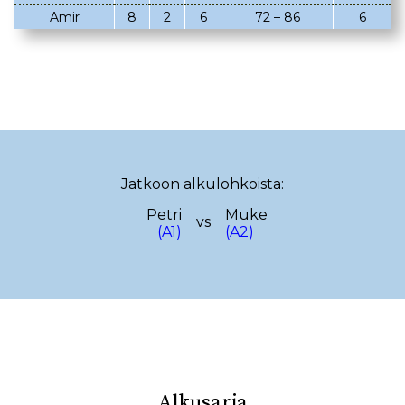
Amir
8
2
6
72 – 86
6
02.03.2023
08.02.2023
05.02.2023
02.02.2023
22.01.2023
18.01.2023
22.12.2022
14.12.2022
13.12.2022
12.12.2022
Jatkoon alkulohkoista:
17.11.2022
13.11.2022
Petri
Muke
vs
29.10.2022
(A1)
(A2)
19.10.2022
08.10.2022
29.09.2022
25.09.2022
15.09.2022
10.09.2022
08.09.2022
28.08.2022
23.08.2022
Alkusarja
18.08.2022
08.08.2022