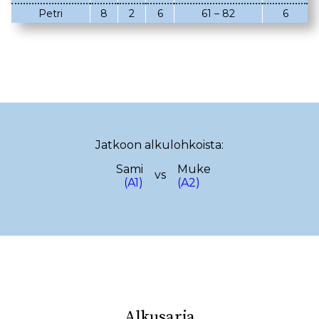
Petri
8
2
6
61 – 82
6
02.03.2023
08.02.2023
05.02.2023
02.02.2023
22.01.2023
18.01.2023
22.12.2022
14.12.2022
13.12.2022
12.12.2022
Jatkoon alkulohkoista:
17.11.2022
13.11.2022
Sami
Muke
vs
29.10.2022
(A1)
(A2)
19.10.2022
08.10.2022
29.09.2022
25.09.2022
15.09.2022
10.09.2022
08.09.2022
28.08.2022
23.08.2022
Alkusarja
18.08.2022
08.08.2022