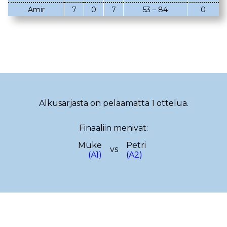
Amir
7
0
7
53 – 84
0
02.03.2023
08.02.2023
05.02.2023
02.02.2023
22.01.2023
18.01.2023
22.12.2022
14.12.2022
13.12.2022
12.12.2022
Alkusarjasta on pelaamatta 1 ottelua.
17.11.2022
13.11.2022
Finaaliin menivät:
29.10.2022
19.10.2022
Muke
Petri
08.10.2022
29.09.2022
vs
(A1)
(A2)
25.09.2022
15.09.2022
10.09.2022
08.09.2022
28.08.2022
23.08.2022
18.08.2022
08.08.2022