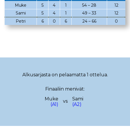
Muke
5
4
1
54 – 28
12
02.03.2023
08.02.2023
Sami
5
4
1
49 – 33
12
05.02.2023
02.02.2023
Petri
6
0
6
24 – 66
0
22.01.2023
18.01.2023
22.12.2022
14.12.2022
13.12.2022
12.12.2022
17.11.2022
13.11.2022
29.10.2022
19.10.2022
Alkusarjasta on pelaamatta 1 ottelua.
08.10.2022
29.09.2022
Finaaliin menivät:
25.09.2022
15.09.2022
Muke
Sami
vs
(A1)
(A2)
10.09.2022
08.09.2022
28.08.2022
23.08.2022
18.08.2022
08.08.2022