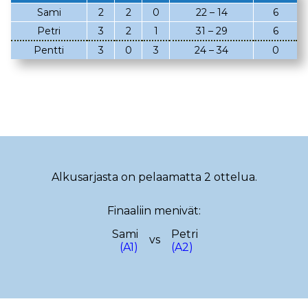
Sami
2
2
0
22 – 14
6
02.03.2023
08.02.2023
Petri
3
2
1
31 – 29
6
05.02.2023
02.02.2023
Pentti
3
0
3
24 – 34
0
22.01.2023
18.01.2023
22.12.2022
14.12.2022
13.12.2022
12.12.2022
17.11.2022
13.11.2022
29.10.2022
19.10.2022
Alkusarjasta on pelaamatta 2 ottelua.
08.10.2022
29.09.2022
Finaaliin menivät:
25.09.2022
15.09.2022
Sami
Petri
vs
(A1)
(A2)
10.09.2022
08.09.2022
28.08.2022
23.08.2022
18.08.2022
08.08.2022