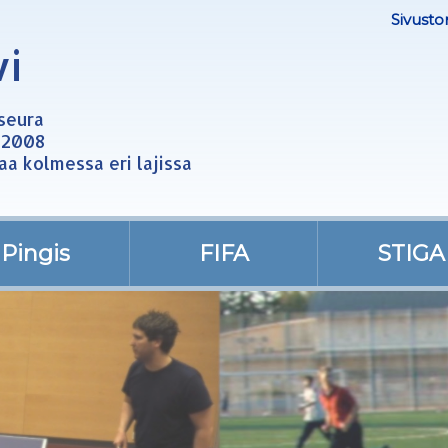
Sivusto
vi
useura
 2008
aa kolmessa eri lajissa
Pingis
FIFA
STIGA