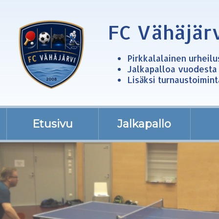
FC Vähäjär
Pirkkalalainen urheil
Jalkapalloa vuodesta
Lisäksi turnaustoimint
Etusivu
Jalkapallo