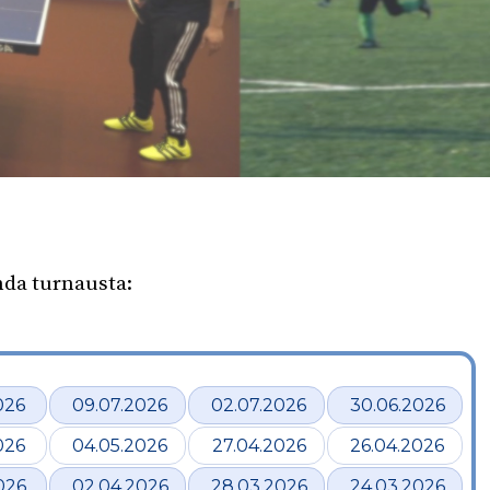
hda turnausta:
026
09.07.2026
02.07.2026
30.06.2026
026
04.05.2026
27.04.2026
26.04.2026
026
02.04.2026
28.03.2026
24.03.2026