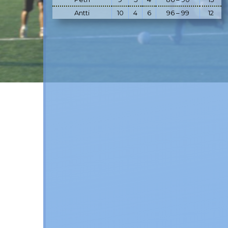
Antti
10
4
6
96 – 99
12