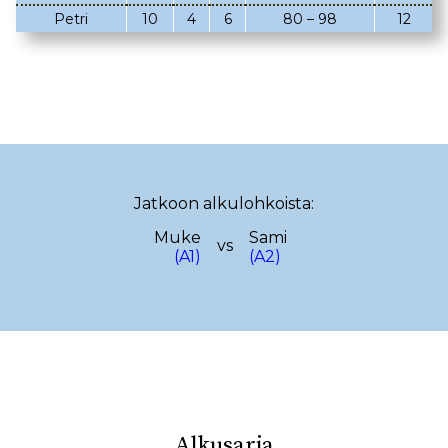
Petri
10
4
6
80 – 98
12
02.03.2023
08.02.2023
05.02.2023
02.02.2023
22.01.2023
18.01.2023
22.12.2022
14.12.2022
13.12.2022
12.12.2022
Jatkoon alkulohkoista:
17.11.2022
13.11.2022
Muke
Sami
vs
29.10.2022
(A1)
(A2)
19.10.2022
08.10.2022
29.09.2022
25.09.2022
15.09.2022
10.09.2022
08.09.2022
28.08.2022
23.08.2022
Alkusarja
18.08.2022
08.08.2022