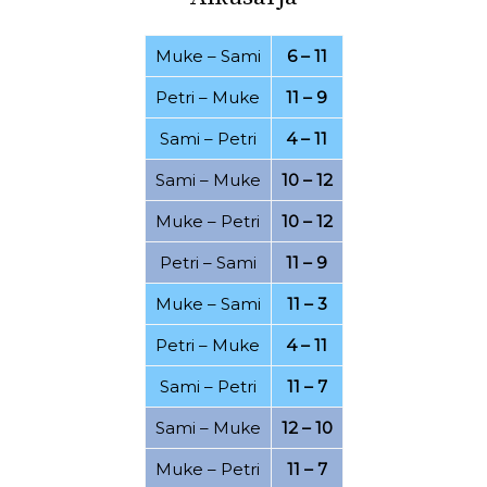
03.08.2022
30.07.2022
Muke
–
Sami
6 – 11
26.07.2022
21.07.2022
Petri
–
Muke
11 – 9
20.07.2022
16.07.2022
Sami
–
Petri
4 – 11
07.07.2022
06.07.2022
Sami
–
Muke
10 – 12
01.07.2022
20.06.2022
Muke
–
Petri
10 – 12
15.06.2022
25.04.2022
Petri
–
Sami
11 – 9
19.04.2022
11.04.2022
Muke
–
Sami
11 – 3
07.03.2022
28.02.2022
Petri
–
Muke
4 – 11
24.02.2022
21.02.2022
Sami
–
Petri
11 – 7
15.02.2022
08.02.2022
Sami
–
Muke
12 – 10
06.02.2022
17.01.2022
Muke
–
Petri
11 – 7
15.01.2022
12.12.2021