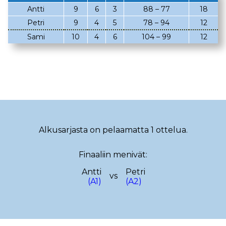
Antti
9
6
3
88 – 77
18
02.03.2023
08.02.2023
Petri
9
4
5
78 – 94
12
05.02.2023
02.02.2023
Sami
10
4
6
104 – 99
12
22.01.2023
18.01.2023
22.12.2022
14.12.2022
13.12.2022
12.12.2022
17.11.2022
13.11.2022
29.10.2022
19.10.2022
Alkusarjasta on pelaamatta 1 ottelua.
08.10.2022
29.09.2022
Finaaliin menivät:
25.09.2022
15.09.2022
Antti
Petri
vs
(A1)
(A2)
10.09.2022
08.09.2022
28.08.2022
23.08.2022
18.08.2022
08.08.2022