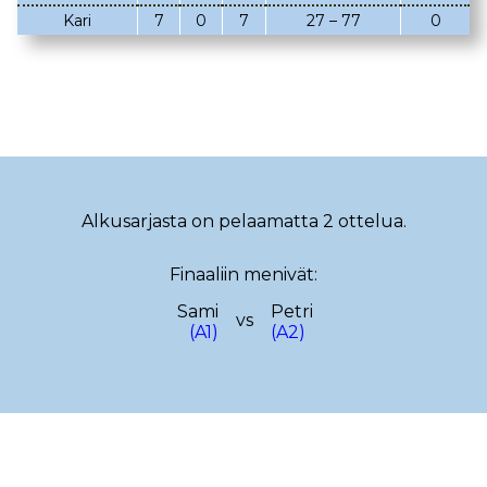
Kari
7
0
7
27 – 77
0
02.03.2023
08.02.2023
05.02.2023
02.02.2023
22.01.2023
18.01.2023
22.12.2022
14.12.2022
13.12.2022
12.12.2022
Alkusarjasta on pelaamatta 2 ottelua.
17.11.2022
13.11.2022
Finaaliin menivät:
29.10.2022
19.10.2022
Sami
Petri
08.10.2022
29.09.2022
vs
(A1)
(A2)
25.09.2022
15.09.2022
10.09.2022
08.09.2022
28.08.2022
23.08.2022
18.08.2022
08.08.2022