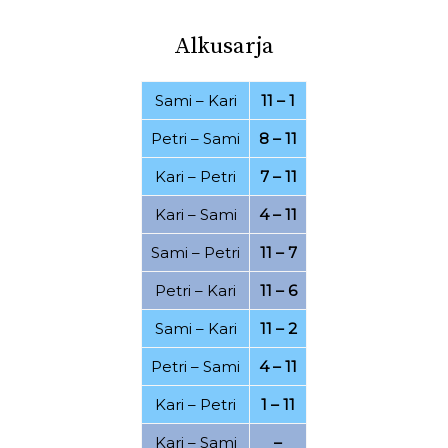
03.08.2022
30.07.2022
Alkusarja
26.07.2022
21.07.2022
Sami
–
Kari
11 – 1
20.07.2022
16.07.2022
Petri
–
Sami
8 – 11
07.07.2022
06.07.2022
Kari
–
Petri
7 – 11
01.07.2022
20.06.2022
Kari
–
Sami
4 – 11
15.06.2022
25.04.2022
19.04.2022
Sami
–
Petri
11 – 7
11.04.2022
07.03.2022
28.02.2022
Petri
–
Kari
11 – 6
24.02.2022
21.02.2022
Sami
–
Kari
11 – 2
15.02.2022
08.02.2022
Petri
–
Sami
4 – 11
06.02.2022
17.01.2022
Kari
–
Petri
1 – 11
15.01.2022
12.12.2021
Kari
–
Sami
–