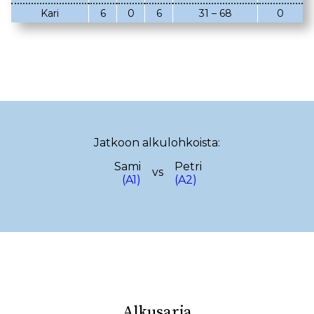
Kari
6
0
6
31 – 68
0
02.03.2023
08.02.2023
05.02.2023
02.02.2023
22.01.2023
18.01.2023
22.12.2022
14.12.2022
13.12.2022
12.12.2022
Jatkoon alkulohkoista:
17.11.2022
13.11.2022
Sami
Petri
vs
29.10.2022
(A1)
(A2)
19.10.2022
08.10.2022
29.09.2022
25.09.2022
15.09.2022
10.09.2022
08.09.2022
28.08.2022
23.08.2022
Alkusarja
18.08.2022
08.08.2022