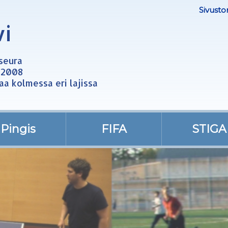
Sivusto
vi
useura
 2008
aa kolmessa eri lajissa
Pingis
FIFA
STIGA