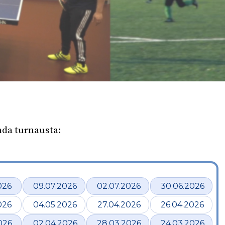
hda turnausta:
026
09.07.2026
02.07.2026
30.06.2026
026
04.05.2026
27.04.2026
26.04.2026
026
02.04.2026
28.03.2026
24.03.2026