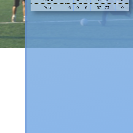
Petri
6
0
6
57 – 73
0