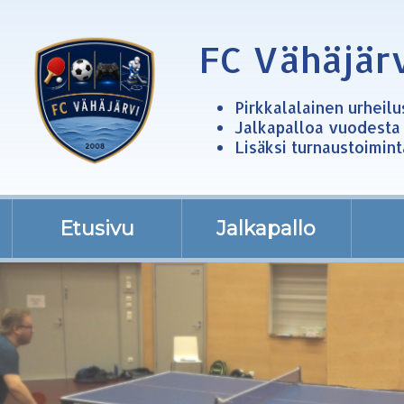
FC Vähäjär
Pirkkalalainen urheil
Jalkapalloa vuodesta
Lisäksi turnaustoimint
Etusivu
Jalkapallo